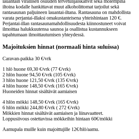
lauantain virallisen osuuden tervetulijaiskahvit sekä molempina
iltoina kodalle hankittavat muut alkoholittomat tarjoilut sekä
rantasaunan paljuineen lauantai-iltana. Rantasauna on mahdollista
varata perjantai-illaksi omakustanteisena yhteishintaan 120 €.
Perjantai-illan rantasaunamahdollisuudesta kiinnostuneet voivat
ilmoittaa halukkuutensa saunoa ja osallistua kustannukseen
tapahtumaan ilmoittautumisen yhteydessä.
Majoituksien hinnat (normaali hinta suluissa)
Caravan-paikka 30 €/vrk
1 hlö huone 69,30 €/vrk (77 €/vrk)
2 hlön huone 94,50 €/vrk (105 €/vrk)
3 hlön huone 121,50 €/vrk (135 €/vrk)
4 hlön huone 148,50 €/vrk (165 €/vrk)
Huoneiden hinnat sisältävät aamiaisen
4 hlön mökki 148,50 €/vrk (165 €/vrk)
6 hlön mökki 244,80 €/vrk ( 272 €/vrk)
Mökkien hinnat sisältävät aamiaisen ja liinavaatteet.
Loppusiivous ostettavissa mökkeihin hintaan 60€/mökki
Aamupala muille kuin majoittujille 12€/hlö/aamu.