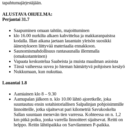
tapahtumajärjestäjään.
ALUSTAVA OHJELMA:
Perjantai 31.7
Saapuminen omaan tahtiin, majoittuminen
klo 16.00 nurkilta alkaen kahvittelua ja makkaranpaistoa
kodalla. Illan aikana jaetaan lauantain yleisön suosikki
äänestykseen liittyvää materiaalia ennakkoon.
Saunomismahdollisuus rantasaunalla illemmalla
(omakustanteinen)
Vapaata keskustelua Saabeista ja muista maailman asioista
Tässä vaiheessa suvea jo hieman hämärtyvä pohjoisen kesäyö
Nukkumaan, kun nukuttaa.
Lauantai 1.8
Aamiainen klo 8 – 9.30
Aamupalan jälkeen n. klo 10.00 lähtö ajoretkelle, joka
suuntautuu ensin sotahistoriallisen Salpalinjan pohjoisimmille
linnoitteille, jotka sijaitsevat pari kilometriä Savukoskelta
Sallan suuntaan menevän tien varressa. Kohteessa on n. 1,2
km pitkä polku, jonka varrella linnoitteet sijaitsevat. Reitti on
helppo. Reitin lähtöpaikka on Sarvilammen P-paikka.