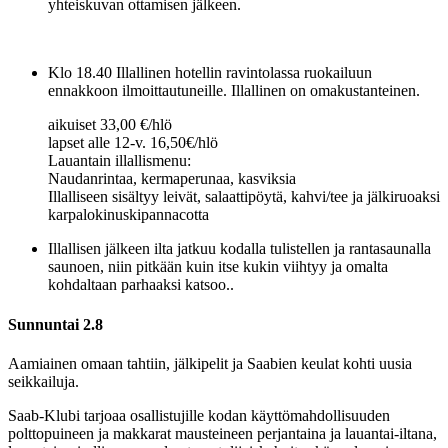
yhteiskuvan ottamisen jälkeen.
Klo 18.40 Illallinen hotellin ravintolassa ruokailuun
ennakkoon ilmoittautuneille. Illallinen on omakustanteinen.
aikuiset 33,00 €/hlö
lapset alle 12-v. 16,50€/hlö
Lauantain illallismenu:
Naudanrintaa, kermaperunaa, kasviksia
Illalliseen sisältyy leivät, salaattipöytä, kahvi/tee ja jälkiruoaksi
karpalokinuskipannacotta
Illallisen jälkeen ilta jatkuu kodalla tulistellen ja rantasaunalla
saunoen, niin pitkään kuin itse kukin viihtyy ja omalta
kohdaltaan parhaaksi katsoo..
Sunnuntai 2.8
Aamiainen omaan tahtiin, jälkipelit ja Saabien keulat kohti uusia
seikkailuja.
Saab-Klubi tarjoaa osallistujille kodan käyttömahdollisuuden
polttopuineen ja makkarat mausteineen perjantaina ja lauantai-iltana,