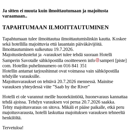
Ja sitten ei muuta kuin ilmoittautumaan ja majoitusta
varaamaan..
TAPAHTUMAAN ILMOITTAUTUMINEN
Tapahtumaan tulee ilmoittautua ilmoittautumislinkin kautta. Koskee
sekä hotellilla majoittuvia että lauantain päiväkävijöitä.
Ilmoittautuminen sulkeutuu 19.7.2026.
Majoitustiedustelut ja -varaukset tulee tehdä suoraan Hotelli
Samperin Savotalle sähköpostilla osoitteeseen
info
samperi
[piste]
com
. Hotellin puhelinnumero on 016 841 351
Hotellin antamat tarjoushinnat ovat voimassa vain sähköpostilla
tehdyille varauksille.
Majoitusvaraukset on tehtävä 20.7.2026 mennessä. Mainitse
varauksen yhteydessä viite ”Saab by the River”
Hotelli ei ole varannut meille huonekiintiötä, huonevaraus kannattaa
tehdä ajoissa. Tehdyn varauksen voi perua 20.7.2026 saakka.
Tehty majoitusvaraus on sitova. Mikäli et pääse paikalle, etkä peru
majoitusvarausta, hotelli laskuttaa majoituksen varauksen tehneeltä
henkilöltä.
Tervetuloa!