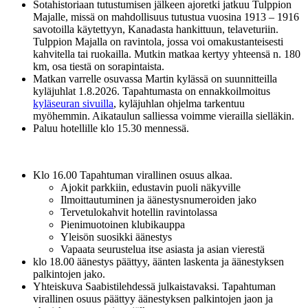
Sotahistoriaan tutustumisen jälkeen ajoretki jatkuu Tulppion
Majalle, missä on mahdollisuus tutustua vuosina 1913 – 1916
savotoilla käytettyyn, Kanadasta hankittuun, telaveturiin.
Tulppion Majalla on ravintola, jossa voi omakustanteisesti
kahvitella tai ruokailla. Mutkin matkaa kertyy yhteensä n. 180
km, osa tiestä on sorapintaista.
Matkan varrelle osuvassa Martin kylässä on suunnitteilla
kyläjuhlat 1.8.2026. Tapahtumasta on ennakkoilmoitus
kyläseuran sivuilla
, kyläjuhlan ohjelma tarkentuu
myöhemmin. Aikataulun salliessa voimme vierailla sielläkin.
Paluu hotellille klo 15.30 mennessä.
Klo 16.00 Tapahtuman virallinen osuus alkaa.
Ajokit parkkiin, edustavin puoli näkyville
Ilmoittautuminen ja äänestysnumeroiden jako
Tervetulokahvit hotellin ravintolassa
Pienimuotoinen klubikauppa
Yleisön suosikki äänestys
Vapaata seurustelua itse asiasta ja asian vierestä
klo 18.00 äänestys päättyy, äänten laskenta ja äänestyksen
palkintojen jako.
Yhteiskuva Saabistilehdessä julkaistavaksi. Tapahtuman
virallinen osuus päättyy äänestyksen palkintojen jaon ja