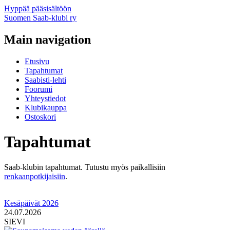
Hyppää pääsisältöön
Suomen Saab-klubi ry
Main navigation
Etusivu
Tapahtumat
Saabisti-lehti
Foorumi
Yhteystiedot
Klubikauppa
Ostoskori
Tapahtumat
Saab-klubin tapahtumat. Tutustu myös paikallisiin
renkaanpotkijaisiin
.
Kesäpäivät 2026
24.07.2026
SIEVI