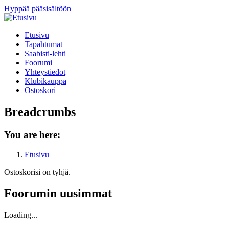
Hyppää pääsisältöön
Etusivu
Tapahtumat
Saabisti-lehti
Foorumi
Yhteystiedot
Klubikauppa
Ostoskori
Breadcrumbs
You are here:
Etusivu
Ostoskorisi on tyhjä.
Foorumin uusimmat
Loading...