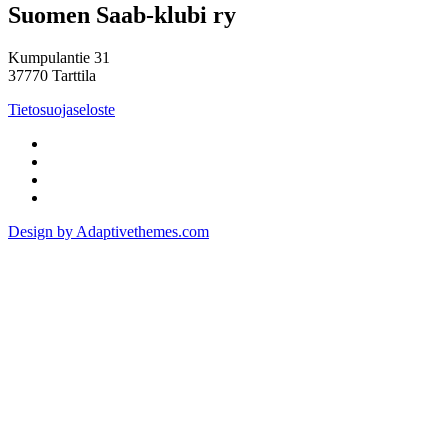
Suomen Saab-klubi ry
Kumpulantie 31
37770 Tarttila
Tietosuojaseloste
Design by Adaptivethemes.com