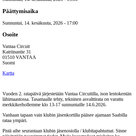
Päättymisaika
Sunnuntai, 14. kesäkuuta, 2026 - 17:00
Osoite
Vantaa Circuit
Katriinantie 31
01510
VANTAA
Suomi
Kartta
Vuoden 2. ratapäivä järjestetään Vantaa Circuitilla, ison lentokentän
lähimaastossa. Tasamaalle tehty, tekninen asvalttirata on varattu
merkkikerhollemme klo 13-17 sunnuntaille 14.6.2026.
Vanhaan tapaan vain klubin jäsenkortilla pääsee ajamaan Saabilla
rataa ympäri.
Pistä aihe seurantaan klubin jäsenosiolla / klubitapahtumat. Sinne