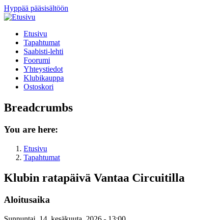
Hyppää pääsisältöön
Etusivu
Tapahtumat
Saabisti-lehti
Foorumi
Yhteystiedot
Klubikauppa
Ostoskori
Breadcrumbs
You are here:
Etusivu
Tapahtumat
Klubin ratapäivä Vantaa Circuitilla
Aloitusaika
Sunnuntai, 14. kesäkuuta, 2026 - 13:00