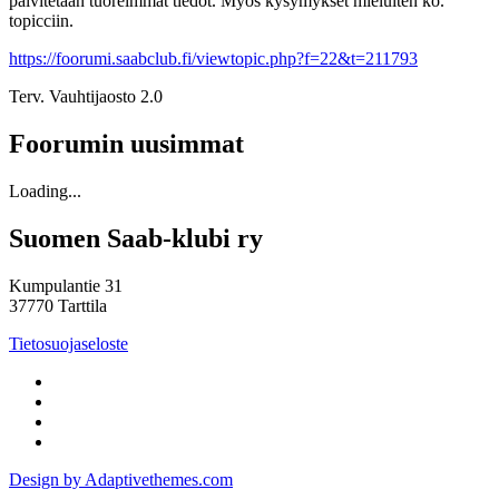
päivitetään tuoreimmat tiedot. Myös kysymykset mieluiten ko.
topicciin.
https://foorumi.saabclub.fi/viewtopic.php?f=22&t=211793
Terv. Vauhtijaosto 2.0
Foorumin uusimmat
Loading...
Suomen Saab-klubi ry
Kumpulantie 31
37770 Tarttila
Tietosuojaseloste
Design by Adaptivethemes.com