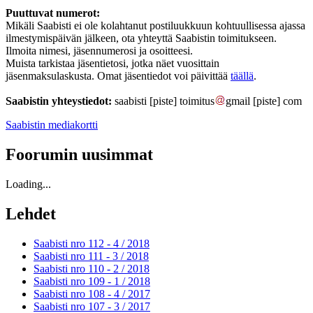
Puuttuvat numerot:
Mikäli Saabisti ei ole kolahtanut postiluukkuun kohtuullisessa ajassa
ilmestymispäivän jälkeen, ota yhteyttä Saabistin toimitukseen.
Ilmoita nimesi, jäsennumerosi ja osoitteesi.
Muista tarkistaa jäsentietosi, jotka näet vuosittain
jäsenmaksulaskusta. Omat jäsentiedot voi päivittää
täällä
.
Saabistin yhteystiedot:
saabisti
[piste]
toimitus
gmail
[piste]
com
Saabistin mediakortti
Foorumin uusimmat
Loading...
Lehdet
Saabisti nro 112 - 4 /
2018
Saabisti nro 111 - 3 /
2018
Saabisti nro 110 - 2 /
2018
Saabisti nro 109 - 1 /
2018
Saabisti nro 108 - 4 /
2017
Saabisti nro 107 - 3 /
2017