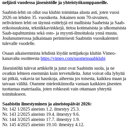
neljästi vuodessa jäsenistölle ja yhteistyökumppaneille.
Saabisti-lehti on ollut osa klubin toimintaa alusta asti, joten vuosi
2026 on lehden 35. vuosikerta. Jokainen noin 70-sivuinen,
nelivärinen lehti on täynnä esittelyjä eri mallisista Saabeista ja Saab-
erikoisuuksista, tekniikkavinkkejä, tietoa kotimaisista ja ulkomaisista
Saab-tapahtumista sekä osto- ja myynti-ilmoituksia ynnä muuta.
Joulunumerossa julkaistaan perinteisesti Saabistin vuosikalenteri
tulevalle vuodelle.
Osaan aikaisemmista lehdistä löydät nettijatkoja klubin Vimeo-
kanavalta osoitteesta
https://vimeo.com/suomensaabklubi
Jäsenistöltä tulevat artikkelit ja jutut ovat Saabistin suola, ja ne
ovatkin lehteen enemmän kuin tervetulleita. Jutut voivat olla lyhyitä
tai pitkiä, vakavia tai hauskoja, aiheesta jos toisesta, kaikkea maan ja
taivaan väliltä. Otamme mielenkiinnolla vastaan kaikkien jäsenten
tuottamaa materiaalia, joten rohkeasti vain ottamaan yhteyttä
toimitukseen.
Saabistin ilmestyminen ja aineistopäivät 2026:
Nr. 142 1/2025 aineisto 1.2. ilmestyy 25.3.
Nr. 143 2/2025 aineisto 19.4. ilmestyy 9.6.
Nr. 144 3/2025 aineisto 17.7. ilmestyy 1.9.
Nr. 145 4/2025 aineisto 19.10. ilmestyy 4.12.