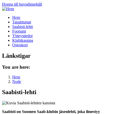
Hoppa till huvudinnehåll
Hem
Tapahtumat
Saabisti-lehti
Foorumi
Yhteystiedot
Klubikauppa
Ostoskori
Länkstigar
You are here:
Hem
Node
Saabisti-lehti
Saabisti on Suomen Saab-klubin jäsenlehti, joka ilmestyy