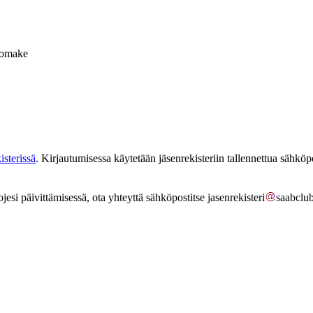
 lomake
isterissä
. Kirjautumisessa käytetään jäsenrekisteriin tallennettua sähköp
tojesi päivittämisessä, ota yhteyttä sähköpostitse
jasenrekisteri
saabclub