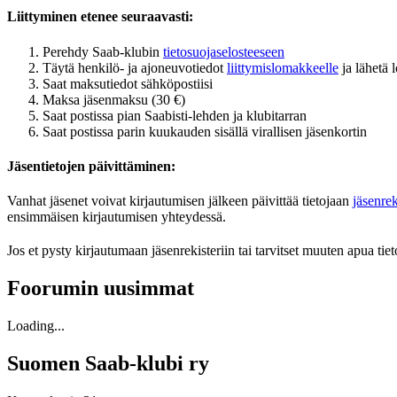
Liittyminen etenee seuraavasti:
Perehdy Saab-klubin
tietosuojaselosteeseen
Täytä henkilö- ja ajoneuvotiedot
liittymislomakkeelle
ja lähetä
Saat maksutiedot sähköpostiisi
Maksa jäsenmaksu (30 €)
Saat postissa pian Saabisti-lehden ja klubitarran
Saat postissa parin kuukauden sisällä virallisen jäsenkortin
Jäsentietojen päivittäminen:
Vanhat jäsenet voivat kirjautumisen jälkeen päivittää tietojaan
jäsenrek
ensimmäisen kirjautumisen yhteydessä.
Jos et pysty kirjautumaan jäsenrekisteriin tai tarvitset muuten apua tie
Foorumin uusimmat
Loading...
Suomen Saab-klubi ry