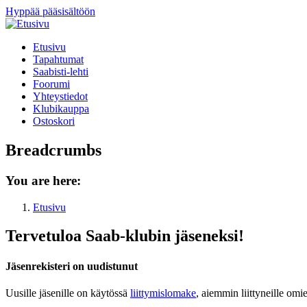
Hyppää pääsisältöön
Etusivu
Tapahtumat
Saabisti-lehti
Foorumi
Yhteystiedot
Klubikauppa
Ostoskori
Breadcrumbs
You are here:
Etusivu
Tervetuloa Saab-klubin jäseneksi!
Jäsenrekisteri on uudistunut
Uusille jäsenille on käytössä
liittymislomake
, aiemmin liittyneille omi