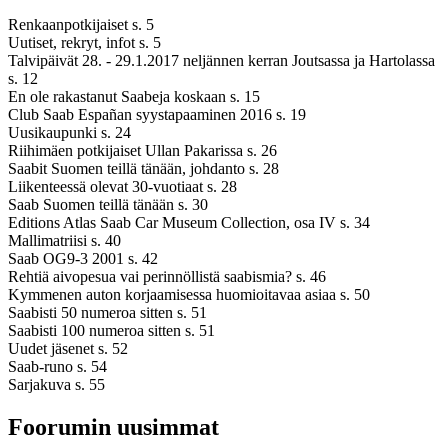
Renkaanpotkijaiset s. 5
Uutiset, rekryt, infot s. 5
Talvipäivät 28. - 29.1.2017 neljännen kerran Joutsassa ja Hartolassa
s. 12
En ole rakastanut Saabeja koskaan s. 15
Club Saab Españan syystapaaminen 2016 s. 19
Uusikaupunki s. 24
Riihimäen potkijaiset Ullan Pakarissa s. 26
Saabit Suomen teillä tänään, johdanto s. 28
Liikenteessä olevat 30-vuotiaat s. 28
Saab Suomen teillä tänään s. 30
Editions Atlas Saab Car Museum Collection, osa IV s. 34
Mallimatriisi s. 40
Saab OG9-3 2001 s. 42
Rehtiä aivopesua vai perinnöllistä saabismia? s. 46
Kymmenen auton korjaamisessa huomioitavaa asiaa s. 50
Saabisti 50 numeroa sitten s. 51
Saabisti 100 numeroa sitten s. 51
Uudet jäsenet s. 52
Saab-runo s. 54
Sarjakuva s. 55
Foorumin uusimmat