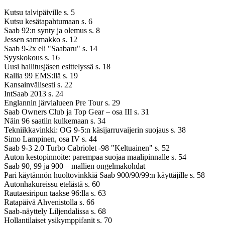
Kutsu talvipäiville s. 5
Kutsu kesätapahtumaan s. 6
Saab 92:n synty ja olemus s. 8
Jessen sammakko s. 12
Saab 9-2x eli "Saabaru" s. 14
Syyskokous s. 16
Uusi hallitusjäsen esittelyssä s. 18
Rallia 99 EMS:llä s. 19
Kansainvälisesti s. 22
IntSaab 2013 s. 24
Englannin järvialueen Pre Tour s. 29
Saab Owners Club ja Top Gear – osa III s. 31
Näin 96 saatiin kulkemaan s. 34
Tekniikkavinkki: OG 9-5:n käsijarruvaijerin suojaus s. 38
Simo Lampinen, osa IV s. 44
Saab 9-3 2.0 Turbo Cabriolet -98 "Keltuainen" s. 52
Auton kestopinnoite: parempaa suojaa maalipinnalle s. 54
Saab 90, 99 ja 900 – mallien ongelmakohdat
Pari käytännön huoltovinkkiä Saab 900/90/99:n käyttäjille s. 58
Autonhakureissu etelästä s. 60
Rautaesiripun taakse 96:lla s. 63
Ratapäivä Ahvenistolla s. 66
Saab-näyttely Liljendalissa s. 68
Hollantilaiset ysikymppifanit s. 70