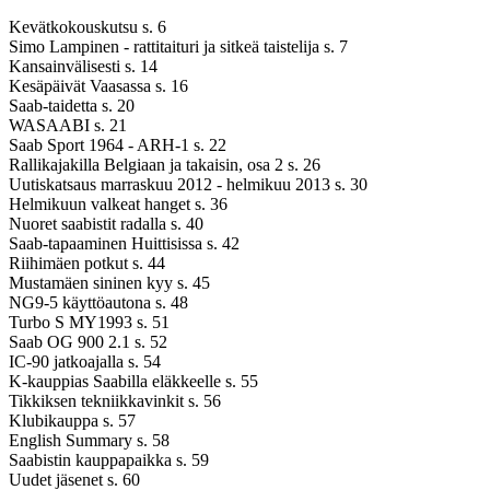
Kevätkokouskutsu s. 6
Simo Lampinen - rattitaituri ja sitkeä taistelija s. 7
Kansainvälisesti s. 14
Kesäpäivät Vaasassa s. 16
Saab-taidetta s. 20
WASAABI s. 21
Saab Sport 1964 - ARH-1 s. 22
Rallikajakilla Belgiaan ja takaisin, osa 2 s. 26
Uutiskatsaus marraskuu 2012 - helmikuu 2013 s. 30
Helmikuun valkeat hanget s. 36
Nuoret saabistit radalla s. 40
Saab-tapaaminen Huittisissa s. 42
Riihimäen potkut s. 44
Mustamäen sininen kyy s. 45
NG9-5 käyttöautona s. 48
Turbo S MY1993 s. 51
Saab OG 900 2.1 s. 52
IC-90 jatkoajalla s. 54
K-kauppias Saabilla eläkkeelle s. 55
Tikkiksen tekniikkavinkit s. 56
Klubikauppa s. 57
English Summary s. 58
Saabistin kauppapaikka s. 59
Uudet jäsenet s. 60