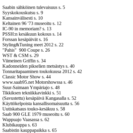
Saabin sähköinen tulevaisuus s. 5
Syyskokouskutsu s. 9
Kansainvälisesti s. 10
Keltainen 96 '73 museoitu s. 12
IC-90 in memoriam? s. 13
PSSH:n kesäkuun kokous s. 14
Forssan kesäpäivät s. 16
Styling&Tuning meet 2012 s. 22
"Pahis" 900 Coupe s. 26
WST & CSM s. 29
Viimeinen Griffin s. 34
Kadonneiden pikselien metsästys s. 40
Tonnaritapaaminen toukokuusa 2012 s. 42
Classic Motor Show s. 44
www.saab95.net Motorshowssa s. 46
Suur-Saimaan Ympäriajo s. 48
Tikkiksen tekniikkavinkki s. 51
(Savustettu) kesäpäivä Kangasalla s. 52
Käyttökelpoista kansallisomaisuutta s. 56
Uutiskatsaus touko-kesäkuu s. 58
Saab 900 GLE 1979 museoitu s. 60
Wappuajo Vaasassa s. 62
Klubikauppa s. 63
Saabistin kauppapaikka s. 65