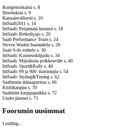
Rompetorikutsu s. 8
Ilmoituksia s. 9
Kansainvälisesti s. 10
IntSaab2011 s. 14
IntSaab: Perjantain luennot s. 18
IntSaab: Retkeilyajo s. 20
Saab Performance Team s. 24
Steven Waden haastattelu s. 28
Saab 9-4x esittely s. 30
IntSaab: Kauneuskilpailu s. 34
IntSaab: Majoitusta poikkeaville s. 40
IntSaab: Sport&Rally s. 46
IntSaab: 99 ja 900 -harrastajia s. 54
IntSaab: Styling&Tuning s. 62
Saabismia itänaapurissa s. 66
Klubikauppa s. 70
Saabistin kauppapaikka s. 72
Uudet jäsenet s. 73
Foorumin uusimmat
Loading...