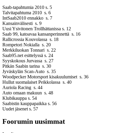
Saab-tapahtumia 2010 s. 5
Talvitapahtuma 2010 s. 6
IntSaab2010 ennakko s. 7
Kansainvälisesti s. 9
Uusi Ysivitonen Trollhättanissa s. 12
Saab 99, katoavaa kansanperinnettä s. 16
Rallicrossia Kouvolassa s. 18
Rompetori Nokialla s. 20
Merkkiluokan Tonnari s. 22
Saab95.net esittelyssä s. 24
Syyskokous Jurvassa s. 27
Pitkän Saabin tarina s. 30
Jyväskylän Scan-Auto s. 35
Woodpecker Motorsport kisakuulumiset s. 36
Hullut suomalaiset Peikkolassa s. 40
Auriola Racing s. 44
Auto omaan makuun s. 48
Klubikauppa s. 54
Saabistin kauppapaikka s. 56
Uudet jäsenet s. 57
Foorumin uusimmat