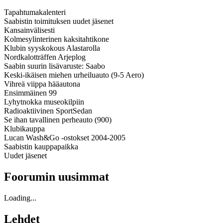
Tapahtumakalenteri
Saabistin toimituksen uudet jäsenet
Kansainvälisesti
Kolmesylinterinen kaksitahtikone
Klubin syyskokous Alastarolla
Nordkalotträffen Arjeplog
Saabin suurin lisävaruste: Saabo
Keski-ikäisen miehen urheiluauto (9-5 Aero)
Vihreä viippa hääautona
Ensimmäinen 99
Lyhytnokka museokilpiin
Radioaktiivinen SportSedan
Se ihan tavallinen perheauto (900)
Klubikauppa
Lucan Wash&Go -ostokset 2004-2005
Saabistin kauppapaikka
Uudet jäsenet
Foorumin uusimmat
Loading...
Lehdet