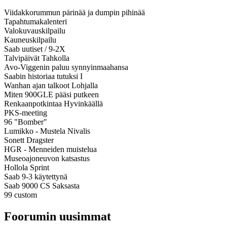
Viidakkorummun pärinää ja dumpin pihinää
Tapahtumakalenteri
Valokuvauskilpailu
Kauneuskilpailu
Saab uutiset / 9-2X
Talvipäivät Tahkolla
Avo-Viggenin paluu synnyinmaahansa
Saabin historiaa tutuksi I
Wanhan ajan talkoot Lohjalla
Miten 900GLE pääsi putkeen
Renkaanpotkintaa Hyvinkäällä
PKS-meeting
96 "Bomber"
Lumikko - Mustela Nivalis
Sonett Dragster
HGR - Menneiden muistelua
Museoajoneuvon katsastus
Hollola Sprint
Saab 9-3 käytettynä
Saab 9000 CS Saksasta
99 custom
Foorumin uusimmat