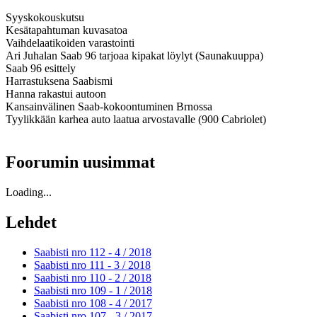
Syyskokouskutsu
Kesätapahtuman kuvasatoa
Vaihdelaatikoiden varastointi
Ari Juhalan Saab 96 tarjoaa kipakat löylyt (Saunakuuppa)
Saab 96 esittely
Harrastuksena Saabismi
Hanna rakastui autoon
Kansainvälinen Saab-kokoontuminen Brnossa
Tyylikkään karhea auto laatua arvostavalle (900 Cabriolet)
Foorumin uusimmat
Loading...
Lehdet
Saabisti nro 112 - 4 /
2018
Saabisti nro 111 - 3 /
2018
Saabisti nro 110 - 2 /
2018
Saabisti nro 109 - 1 /
2018
Saabisti nro 108 - 4 /
2017
Saabisti nro 107 - 3 /
2017