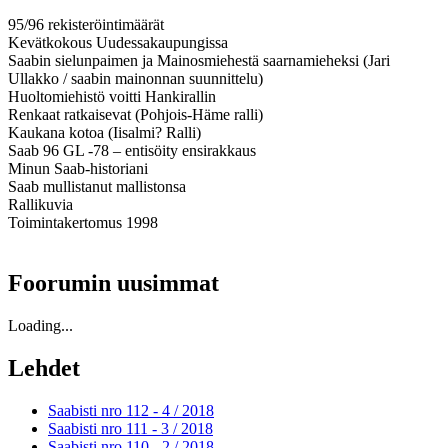
95/96 rekisteröintimäärät
Kevätkokous Uudessakaupungissa
Saabin sielunpaimen ja Mainosmiehestä saarnamieheksi (Jari
Ullakko / saabin mainonnan suunnittelu)
Huoltomiehistö voitti Hankirallin
Renkaat ratkaisevat (Pohjois-Häme ralli)
Kaukana kotoa (Iisalmi? Ralli)
Saab 96 GL -78 – entisöity ensirakkaus
Minun Saab-historiani
Saab mullistanut mallistonsa
Rallikuvia
Toimintakertomus 1998
Foorumin uusimmat
Loading...
Lehdet
Saabisti nro 112 - 4 /
2018
Saabisti nro 111 - 3 /
2018
Saabisti nro 110 - 2 /
2018