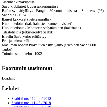
Jäsenhankintakilpailu
Saab-klubilaiset Uudessakaupungissa
Rafun synttäriyllätys - Fangion 80 vuotta muistetaan Suomessa (96)
Saab 92 B 1954
Ikuiset kakkoset (veteraanirallia)
Huoltotiedotus (kaksitahtisten kannentiivisteet)
Huoltotiedotus - Moottorin säilyttäminen (kaksitahti)
Tilastotietoja (rekisteröidyt Saabit)
Israelin Saab-kerho esittäytyy
Eric ja erämaaralli
Maailman nopein työkalujen esittelyauto (erikoinen Saab 9000
Turbo)
Toimintasuunnitelma 1992
Foorumin uusimmat
Loading...
Lehdet
Saabisti nro 112 - 4 /
2018
Saabisti nro 111 - 3 /
2018