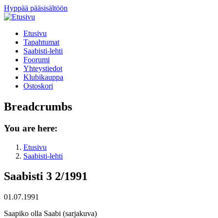
Hyppää pääsisältöön
Etusivu
Tapahtumat
Saabisti-lehti
Foorumi
Yhteystiedot
Klubikauppa
Ostoskori
Breadcrumbs
You are here:
Etusivu
Saabisti-lehti
Saabisti 3 2/1991
01.07.1991
Saapiko olla Saabi (sarjakuva)